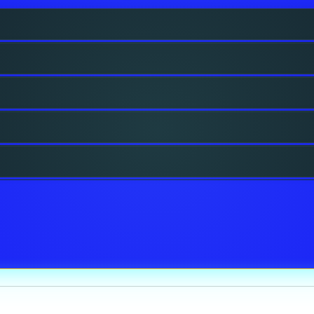
perti sekarang ini, selain lebih praktis tanpa ribet
ali pemindahan kode QR yang tersedia.
i semua kalangan karena hanya bermodalkan slot de
 qris tidak di kenakan biaya tambahan berapapun no
n transaksi yang lebih praktis, proses instan dan sim
kan nomor rekening secara manual.
gat mudah dan sat set, pilih metode qris scan code
asukan nominal yang deposit dan konfirmasi pembaya