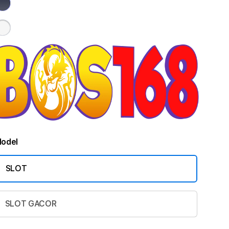
odel
SLOT
SLOT GACOR