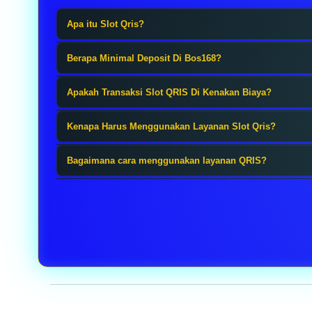
Apa itu Slot Qris?
Slot Qris adalah solusi di era modern se
Berapa Minimal Deposit Di Bos168?
mempermudah deposit hanya dengan satu k
Bermain di Bos168 sangatla terjangkau d
Apakah Transaksi Slot QRIS Di Kenakan Biaya?
berbagai game slot gacor yang tersedia.
Tidak, Untuk melakukan transaksi di slot
Kenapa Harus Menggunakan Layanan Slot Qris?
tanpa potongan.
Layanan slot qris hadir sebagai kemudaha
Bagaimana cara menggunakan layanan QRIS?
code tanpa ribet tidak perlu lagi memasu
Cara menggunakan layanan slot qris san
menggunakan m-banking atau e-wallet - m