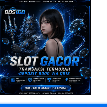
Open
media
7
in
modal
Open
media
9