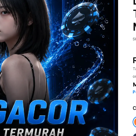
S
T
o
P
C