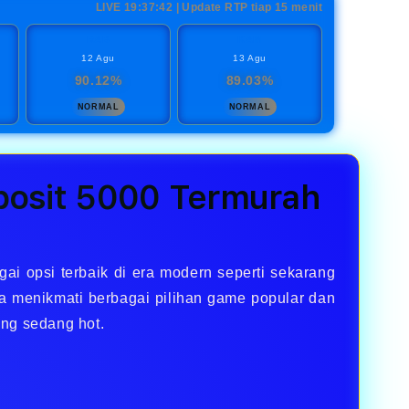
LIVE 19:37:44 | Update RTP tiap 15 menit
RAB
KAM
12 Agu
13 Agu
90.12%
89.03%
NORMAL
NORMAL
posit 5000 Termurah
ai opsi terbaik di era modern seperti sekarang
isa menikmati berbagai pilihan game popular dan
ang sedang hot.